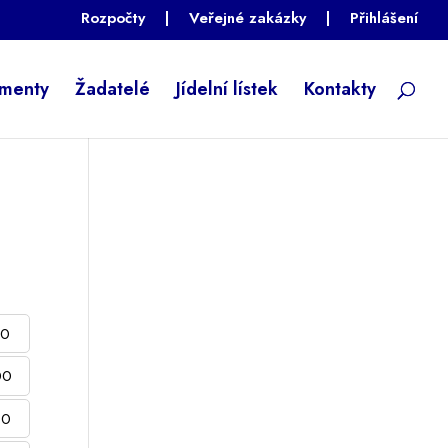
Rozpočty
|
Veřejné zakázky
|
Přihlášení
menty
Žadatelé
Jídelní lístek
Kontakty
00
00
00