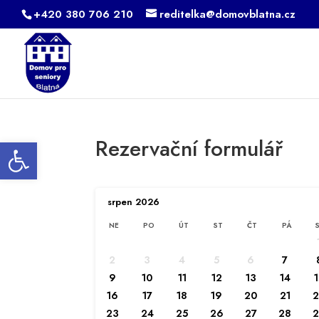
+420 380 706 210
reditelka@domovblatna.cz
Open toolbar
Rezervační formulář
srpen
2026
NE
PO
ÚT
ST
ČT
PÁ
2
3
4
5
6
7
9
10
11
12
13
14
16
17
18
19
20
21
23
24
25
26
27
28