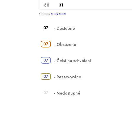
30
31
Powered by
Booking Calendar
07
-
Dostupné
07
-
Obsazeno
07
-
Čeká na schválení
·
07
-
Rezervováno
07
-
Nedostupné